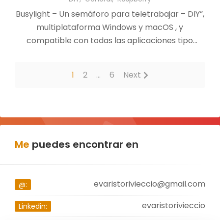
Busylight – Un semáforo para teletrabajar – DIY”,
multiplataforma Windows y macOS , y
compatible con todas las aplicaciones tipo
Teams, Slack, GoogleMeet, Skype, etc…
1
2
…
6
Next
Me
puedes encontrar en
evaristorivieccio@gmail.com
@:
evaristorivieccio
Linkedin: