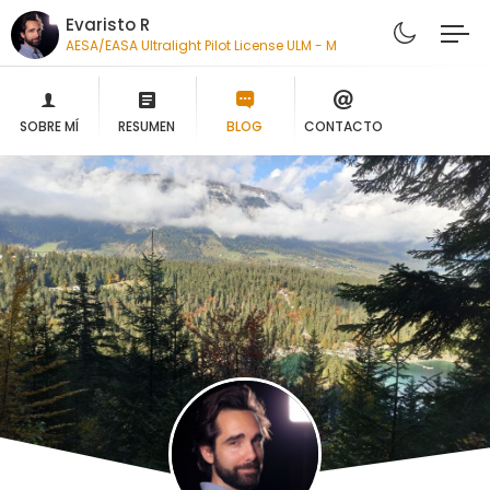
Evaristo R
AESA/EASA Ultralight Pilot License ULM - MAF
SOBRE MÍ
RESUMEN
BLOG
CONTACTO