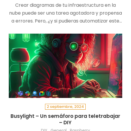
Crear diagramas de tu infraestructura en la
nube puede ser una tarea agotadora y propensa
a errores. Pero, ¿y si pudieras automatizar este
proceso? En esta entrada, exploramos una
herramienta innovadora en Python que genera
diagramas de arquitectura en la nube de forma
automática, compatible con cualquier
proveedor. Con solo una cuenta gratuita de
GitHub Copilot, podrás obtener diagramas
precisos y profesionales en minutos. Descubre
cómo transformar tu forma de trabajar y liberar
tiempo para tareas de mayor valor. ¡No te
pierdas esta oportunidad de optimizar tu
2 septiembre, 2024
documentación y gestión de infraestructura!
Busylight – Un semáforo para teletrabajar
– DIY
DIY
General
Raspberry