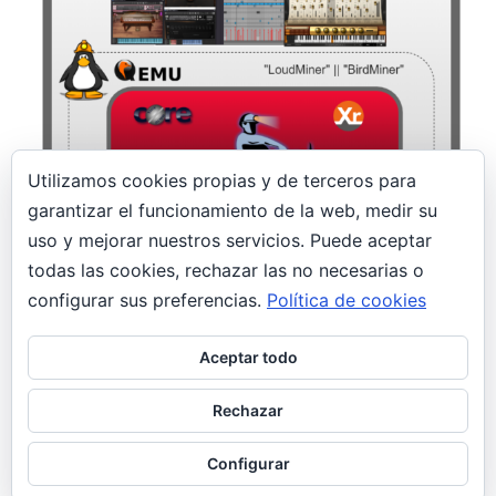
Utilizamos cookies propias y de terceros para
garantizar el funcionamiento de la web, medir su
14 enero, 2020
uso y mejorar nuestros servicios. Puede aceptar
todas las cookies, rechazar las no necesarias o
¡Un minero en el estudio! LoudMiner |
BirdMiner
configurar sus preferencias.
Política de cookies
Seguridad
Aceptar todo
Profesionales de la postproducción musical son
las nuevas víctimas de un malware minero
Rechazar
llamado LoudMiner; oculto en máquinas vituales
para Mac OS X y Windows.
Configurar