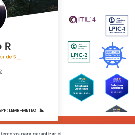
o R
is
|
APP: LEMR-METEO
terceros para garantizar el