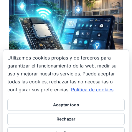
Utilizamos cookies propias y de terceros para
garantizar el funcionamiento de la web, medir su
7 abril, 2026
uso y mejorar nuestros servicios. Puede aceptar
Monitor de CO₂ DIY con ESP32 y Home
todas las cookies, rechazar las no necesarias o
Assistant: controla la calidad del aire en
casa
configurar sus preferencias.
Política de cookies
DIY
General
Aceptar todo
De regalo navideño a proyecto DIY Estas
Navidades, mi hermana se pidió un monitor de
Rechazar
CO₂. Yo, hasta ese momento,…