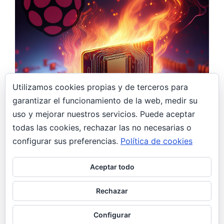
Utilizamos cookies propias y de terceros para
garantizar el funcionamiento de la web, medir su
29 agosto, 2024
uso y mejorar nuestros servicios. Puede aceptar
todas las cookies, rechazar las no necesarias o
Raspberry Pi y MicroSD: “errores de I/O y
como solucionarlos”
configurar sus preferencias.
Política de cookies
DIY
General
Raspberry
Aceptar todo
Si estás experimentando errores de
Input/Output y mensajes como “RootFS is
Rechazar
currently Read Only (R/O) mounted” o
símplemente lentitud en…
Configurar