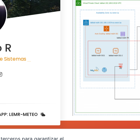
o R
e Sistemas
|
APP: LEMR-METEO
Laboratorio de p
terceros para garantizar el